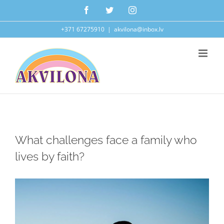
Skip
Facebook
Twitter
Instagram
to
+371 67275910
|
akvilona@inbox.lv
content
What challenges face a family who
lives by faith?
View
Larger
Image