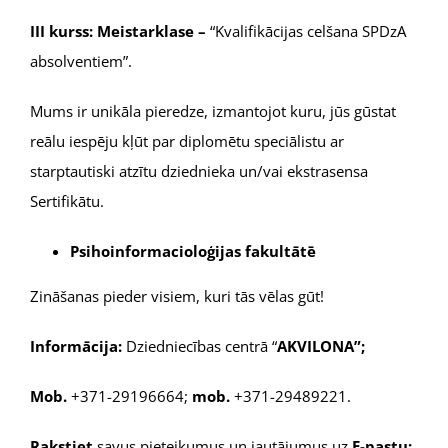
III kurss: Meistarklase –
“Kvalifikācijas celšana SPDzA
absolventiem”.
Mums ir unikāla pieredze, izmantojot kuru, jūs gūstat
reālu iespēju kļūt par diplomētu speciālistu ar
starptautiski atzītu dziednieka un/vai ekstrasensa
Sertifikātu.
Psihoinformacioloģijas fakultātē
Zināšanas pieder visiem, kuri tās vēlas gūt!
Informācija:
Dziedniecības centrā “
AKVILONA”;
Mob.
+371-29196664;
mob.
+371-29489221.
Rakstiet
savus pieteikumus un jautājumus uz
E-pastu: