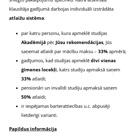
klausītāja gadījumā darbojas individuāli izstrādāta
atlaižu sistēma
:
par katru personu, kura apmeklē studijas
Akadēmijā
pēc
Jūsu rekomendācijas
, Jūs
saņemat atlaidi par mācību maksu –
33%
apmērā;
gadījumos, kad studijas apmeklē
divi vienas
ģimenes locekļi
, katrs studiju apmaksā saņem
33%
atlaidi;
pensionāri un invalīdi studiju apmaksā saņem
50%
atlaidi;
ir iespējamas barterattiecības u.c. abpusēji
lietderīgi varianti.
Papildus informācija