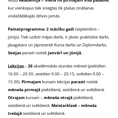
kur vienkopus tiek sniegtas tik plašas zināšanas
visdažādākajās dzīves jomās.
Pamatprogramma: 2 mācību gadi
(septembris –
jūnijs). Tiek uzdoti mājas darbi, ir jāveic praktiskie darbi,
jāsagatavo un jāprezentē Kursa darbs un Diplomdarbs.
Sesijas
parasti notiek
janvārī un jūnijā.
Lekcijas
–
26
akadēmiskās stundas mēnesī (piektdien
16.00 – 20.50, sestdien 9.00 – 20.15, svētdien 9.00 –
15.30).
Pirmajam
kursam lekcijas
parasti
notiek
mēneša pirmajā
piektdienā, sestdienā un svētdienā.
Otrajam
kursam –
mēneša
otrajā
piektdienā,
sestdienā un svētdienā.
Meistarklasē – mēneša
trešajā
sestdienā un svētdienā.