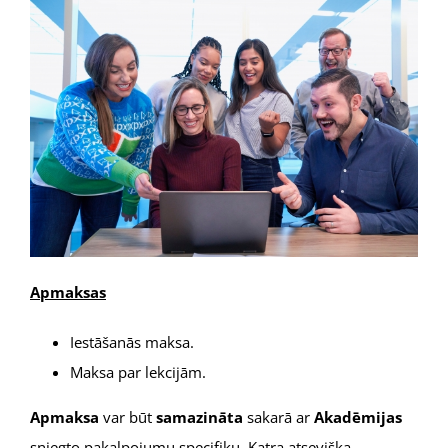
Apmaksas
Iestāšanās maksa.
Maksa par lekcijām.
Apmaksa
var būt
samazināta
sakarā ar
Akadēmijas
sniegto pakalpojumu specifiku. Katra atsevišķa