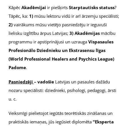
Kāpēc
Akadēmijai
ir piešķirts
Starptautisks statuss
?
Tāpēc, ka:
1)
mūsu lektoru vidū ir arī ārzemju speciālisti;
2)
vairākums mūsu vietējo pasniedzēju ir ieguvuši
lielisku izglītību ārpus Latvijas;
3) Akadēmijas
mācību
programmu ir apstiprinājusi un uzrauga
Vispasaules
Profesionālo Dziednieku un Ekstrasensu līgas
(World Professional Healers and Psychics League)
Padome
.
Pasniedzēji
– vadošie
Latvijas un pasaules dažādu
nozaru speciālisti: dziednieki, psihologi, pedagogi, ārsti
u. c.
Veiksmīgi pielietojot iegūtās teorētiskās zināšanas un
praktiskās iemaņas, jūs iegūsiet diplomēta
“Eksperta