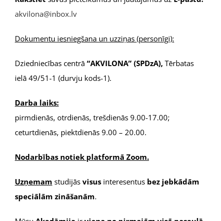
akvilona@inbox.lv
Dokumentu iesniegšana un uzziņas (personīgi):
Dziedniecības centrā
“AKVILONA” (SPDzA),
Tērbatas
ielā 49/51-1 (durvju kods-1).
Darba laiks:
pirmdienās, otrdienās, trešdienās 9.00-17.00;
ceturtdienās, piektdienās 9.00 – 20.00.
Nodarbības notiek platformā Zoom.
Uzņemam
studijās
visus
interesentus
bez jebkādām
speciālām zināšanām
.
Mūsu
Akadēmija
ir
viena no pirmajām visā pasaulē
,