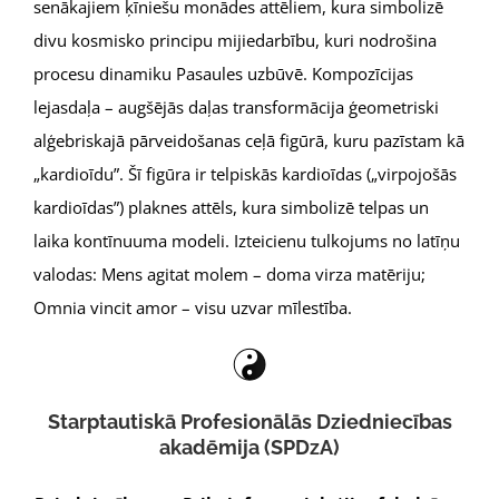
senākajiem ķīniešu monādes attēliem, kura simbolizē
divu kosmisko principu mijiedarbību, kuri nodrošina
procesu dinamiku Pasaules uzbūvē. Kompozīcijas
lejasdaļa – augšējās daļas transformācija ģeometriski
alģebriskajā pārveidošanas ceļā figūrā, kuru pazīstam kā
„kardioīdu”. Šī figūra ir telpiskās kardioīdas („virpojošās
kardioīdas”) plaknes attēls, kura simbolizē telpas un
laika kontīnuuma modeli. Izteicienu tulkojums no latīņu
valodas: Mens agitat molem – doma virza matēriju;
Omnia vincit amor – visu uzvar mīlestība.
Starptautiskā Profesionālās Dziedniecības
akadēmija (SPDzA)