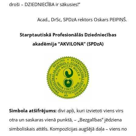
droši – DZIEDNIECĪBA ir sākusies!”
Acad., DrSc, SPDzA rektors Oskars PEIPIŅŠ.
Starptautiskā Profesionālās
Dziedniecības
akadēmija “AKVILONA” (SPDzA)
Simbola atšifrējums:
divi apļi, kuri izvietoti viens virs
otra un saskaras vienā punktā, – „Bezgalības” jēdziena
simboliskais attēls. Kompozīcijas augšējā daļa – viens no