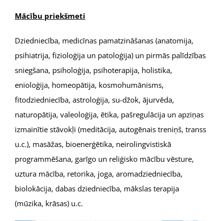
Mācību priekšmeti
Dziedniecība, medicīnas pamatzināšanas (anatomija,
psihiatrija, fizioloģija un patoloģija) un pirmās palīdzības
sniegšana, psiholoģija, psihoterapija, holistika,
enioloģija, homeopātija, kosmohumānisms,
fitodziedniecība, astroloģija, su-džok, ājurvēda,
naturopātija, valeoloģija, ētika, pašregulācija un apziņas
izmainītie stāvokļi (meditācija, autogēnais treniņš, transs
u.c.), masāžas, bioenerģētika, neirolingvistiskā
programmēšana, garīgo un reliģisko mācību vēsture,
uztura mācība, retorika, joga, aromadziedniecība,
biolokācija, dabas dziedniecība, mākslas terapija
(mūzika, krāsas) u.c.