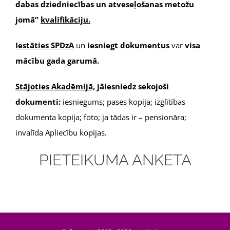
dabas dziedniecības un atveseļošanas metožu
jomā”
kvalifikāciju.
Iestāties SPDzA
un
iesniegt dokumentus
var
visa
mācību gada garumā.
Stājoties Akadēmijā,
jāiesniedz sekojoši
dokumenti:
iesniegums; pases kopija; izglītības
dokumenta kopija; foto; ja tādas ir – pensionāra;
invalīda Аpliecību kopijas.
PIETEIKUMA ANKETA