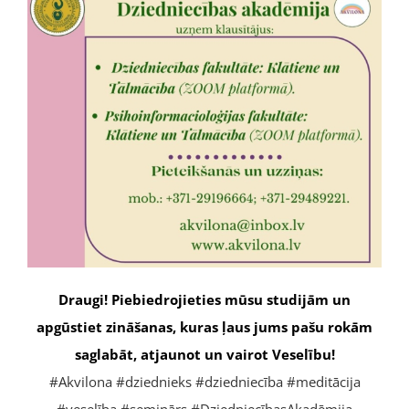
Draugi! Piebiedrojieties mūsu studijām un
apgūstiet zināšanas, kuras ļaus jums pašu rokām
saglabāt, atjaunot un vairot Veselību!
#Akvilona
#dziednieks
#dziedniecība
#meditācija
#veselība
#seminārs
#DziedniecībasAkadēmija