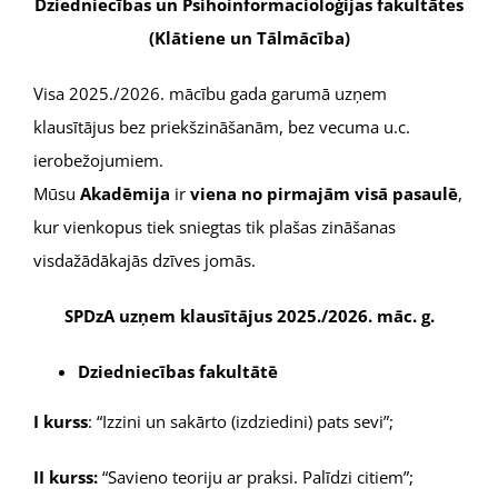
Dziedniecības un Psihoinformacioloģijas fakultātes
(Klātiene un Tālmācība)
Visa 2025./2026. mācību gada garumā uzņem
klausītājus bez priekšzināšanām, bez vecuma u.c.
ierobežojumiem.
Mūsu
Akadēmija
ir
viena no pirmajām visā pasaulē
,
kur vienkopus tiek sniegtas tik plašas zināšanas
visdažādākajās dzīves jomās.
SPDzA uzņem klausītājus 2025./2026. māc. g.
Dziedniecības fakultātē
I kurss
: “Izzini un sakārto (izdziedini) pats sevi”;
II kurss:
“Savieno teoriju ar praksi. Palīdzi citiem”;