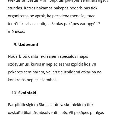
Piektās un Sestās – 6h, Septītās pakāpes seminārs ilgst 7
stundas. Katras nākamās pakāpes nodarbības tiek
organizētas ne agrāk, kā pēc viena mēneša, tātad
teorētiski visas septiņas Skolas pakāpes var apgūt 7
mēnešos.
Uzdevumi
Nodarbību dalībnieki saņem speciālus mājas
uzdevumus, kurus ir nepieciešams izpildīt līdz VII
pakāpes semināram, vai arī tie izpildāmi atkarībā no
konkrētās nepieciešamības.
Skolnieki
Par pilntiesīgiem Skolas autora skolniekiem tiek
uzskatīti tikai tās absolventi – pēc VII pakāpes pilnīgas