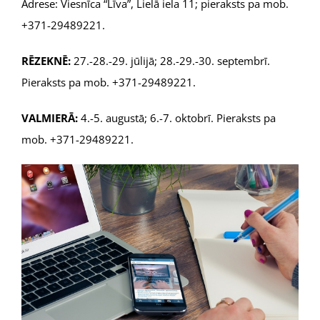
Adrese: Viesnīca “Līva”, Lielā iela 11; pieraksts pa mob.
+371-29489221.
RĒZEKNĒ:
27.-28.-29. jūlijā; 28.-29.-30. septembrī.
Pieraksts pa mob. +371-29489221.
VALMIERĀ:
4.-5. augustā; 6.-7. oktobrī. Pieraksts pa
mob. +371-29489221.