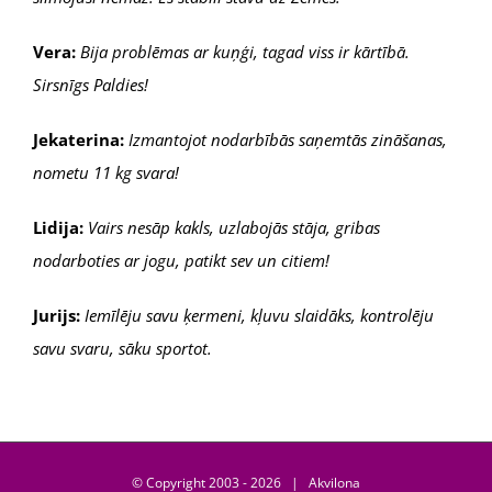
Vera:
Bija problēmas ar kuņģi, tagad viss ir kārtībā.
Sirsnīgs Paldies!
Jekaterina:
Izmantojot nodarbībās saņemtās zināšanas,
nometu 11 kg svara!
Lidija:
Vairs nesāp kakls, uzlabojās stāja, gribas
nodarboties ar jogu, patikt sev un citiem!
Jurijs:
Iemīlēju savu ķermeni, kļuvu slaidāks, kontrolēju
savu svaru, sāku sportot.
© Copyright 2003 -
2026 | Akvilona