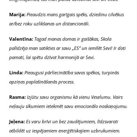
Marija:
Pieaudzis mans garīgais spēks, dziedinu cilvēkus
ar/bez roku uzlikšanas un distancionāli.
Valentīna:
Tagad manas domas ir gaišākas, Skola
palīdzēja man satikties ar savu „ES” un iemīlēt Sevi! Ir doti
pamati, lai spētu dzīvot harmonijā ar Sevi.
Linda:
Pieaugusi pārliecinātība savos spēkos, turpinās
apziņas paplašināšanās process.
Rasma:
Izjūtu savu organismu kā vienu Veselumu. Vairs
neļauju sīkumiem ietekmēt savu emocionālo noskaņojumu.
Jeļena:
Es varu brīvi un bez zaudējumiem, līdzsvaroti
atbildēt uz iespējamiem enerģētiskajiem uzbrukumiem.