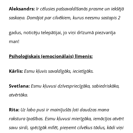
Aleksandrs:
Ir cēlusies pašsavaldīšanās prasme un iekšējā
saskaņa. Domājot par cilvēkiem, kurus neesmu sastapis 2
gadus, noticēju telepātijai, jo viņi drīzumā piezvanīja
man!
Psiholoģiskais (emocionālais) līmenis:
Kārlis:
Esmu kļuvis savaldīgāks, iecietīgāks.
Svetlana:
Esmu kļuvusi dzīvespriecīgāka, sabiedriskāka,
atvērtāka.
Rita:
Uz labo pusi ir mainījušās ļoti daudzas mana
rakstura īpašības. Esmu kļuvusi mierīgāka, iemācījos atvērt
savu sirdi, spēcīgāk mīlēt, pieņemt cilvēkus tādus, kādi viņi