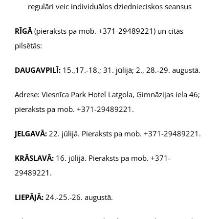
regulāri veic individuālos dziednieciskos seansus
RĪGĀ
(pieraksts pa mob. +371-29489221) un citās
pilsētās:
DAUGAVPILĪ:
15.,17.-18.; 31. jūlijā; 2., 28.-29. augustā.
Adrese: Viesnīca Park Hotel Latgola, Ģimnāzijas iela 46;
pieraksts pa mob. +371-29489221.
JELGAVĀ:
22. jūlijā. Pieraksts pa mob. +371-29489221.
KRĀSLAVĀ:
16. jūlijā. Pieraksts pa mob. +371-
29489221.
LIEPĀJĀ:
24.-25.-26. augustā.