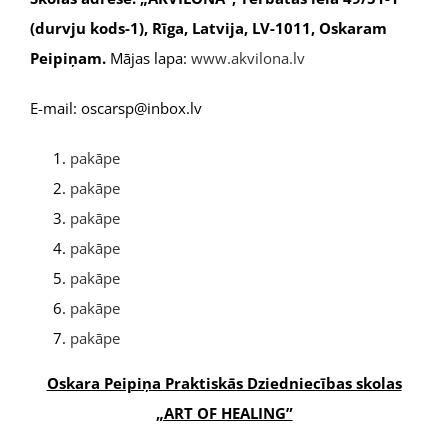
(durvju kods-1), Rīga, Latvija, LV-1011, Oskaram
Peipiņam.
Mājas lapa:
www.akvilona.lv
E-mail: oscarsp@inbox.lv
pakāpe
pakāpe
pakāpe
pakāpe
pakāpe
pakāpe
pakāpe
Oskara Peipiņa Praktiskās Dziedniecības skolas
„ART OF HEALING”