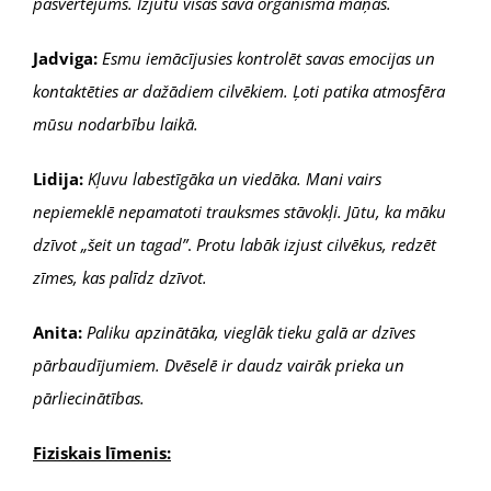
pašvērtējums. Izjūtu visas sava organisma maņas.
Jadviga:
Esmu iemācījusies kontrolēt savas emocijas un
kontaktēties ar dažādiem cilvēkiem. Ļoti patika atmosfēra
mūsu nodarbību laikā.
Lidija:
Kļuvu labestīgāka un viedāka. Mani vairs
nepiemeklē nepamatoti trauksmes stāvokļi. Jūtu, ka māku
dzīvot „šeit un tagad”
.
Protu labāk izjust cilvēkus, redzēt
zīmes, kas palīdz dzīvot.
Anita:
Paliku apzinātāka, vieglāk tieku galā ar dzīves
pārbaudījumiem. Dvēselē ir daudz vairāk prieka un
pārliecinātības.
Fiziskais līmenis: