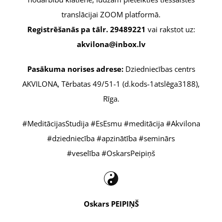
translācijai ZOOM platformā.
Registrēšanās pa tālr. 29489221
vai rakstot uz:
akvilona@inbox.lv
Pasākuma norises adrese:
Dziedniecības centrs
AKVILONA, Tērbatas 49/51-1 (d.kods-1atslēga3188),
Rīga.
#MeditācijasStudija #EsEsmu #meditācija #Akvilona
#dziedniecība #apzinātība #seminārs
#veselība #OskarsPeipiņš
Oskars P
EIPIŅŠ