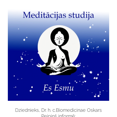
Dziednieks, Dr. h. c.Biomedicinae Oskars
Peipiņš informē: