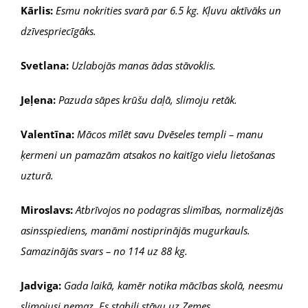
Kārlis:
Esmu nokrities svarā par 6.5 kg. Kļuvu aktīvāks un
dzīvespriecīgāks.
Svetlana:
Uzlabojās manas ādas stāvoklis.
Jeļena:
Pazuda sāpes krūšu daļā, slimoju retāk.
Valentīna:
Mācos mīlēt savu Dvēseles templi – manu
ķermeni un pamazām atsakos no kaitīgo vielu lietošanas
uzturā.
Miroslavs:
Atbrīvojos no podagras slimības, normalizējās
asinsspiediens, manāmi nostiprinājās mugurkauls.
Samazinājās svars – no 114 uz 88 kg.
Jadviga:
Gada laikā, kamēr notika mācības skolā, neesmu
slimojusi nemaz. Es stabili stāvu uz Zemes.