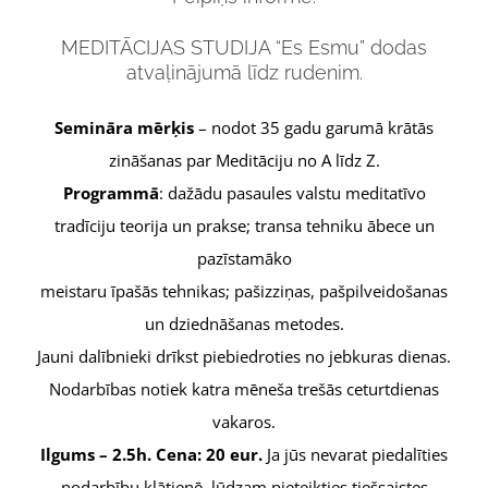
MEDITĀCIJAS STUDIJA “Es Esmu” dodas
atvaļinājumā līdz rudenim.
Semināra mērķis
– nodot 35 gadu garumā krātās
zināšanas par Meditāciju no A līdz Z.
Programmā
: dažādu pasaules valstu meditatīvo
tradīciju teorija un prakse; transa tehniku ābece un
pazīstamāko
meistaru īpašās tehnikas; pašizziņas, pašpilveidošanas
un dziednāšanas metodes.
Jauni dalībnieki drīkst piebiedroties no jebkuras dienas.
Nodarbības notiek katra mēneša trešās ceturtdienas
vakaros.
Ilgums – 2.5h. Cena: 20 eur.
Ja jūs nevarat piedalīties
nodarbību klātienē, lūdzam pieteikties tiešsaistes