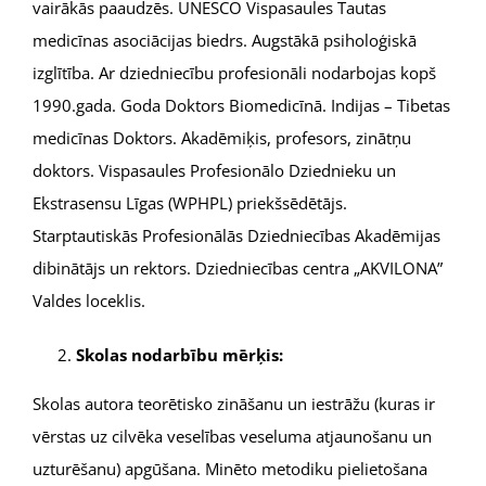
vairākās paaudzēs. UNESCO Vispasaules Tautas
medicīnas asociācijas biedrs. Augstākā psiholoģiskā
izglītība. Ar dziedniecību profesionāli nodarbojas kopš
1990.gada. Goda Doktors Biomedicīnā. Indijas – Tibetas
medicīnas Doktors. Akadēmiķis, profesors, zinātņu
doktors. Vispasaules Profesionālo Dziednieku un
Ekstrasensu Līgas (WPHPL) priekšsēdētājs.
Starptautiskās Profesionālās Dziedniecības Akadēmijas
dibinātājs un rektors. Dziedniecības centra „AKVILONA”
Valdes loceklis.
Skolas nodarbību mērķis:
Skolas autora teorētisko zināšanu un iestrāžu (kuras ir
vērstas uz cilvēka veselības veseluma atjaunošanu un
uzturēšanu) apgūšana. Minēto metodiku pielietošana