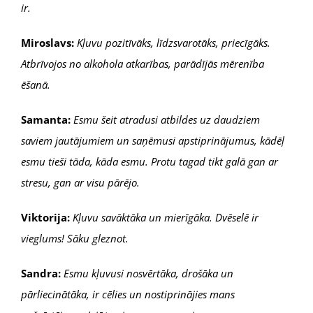
ir.
Miroslavs:
Kļuvu pozitīvāks, līdzsvarotāks, priecīgāks.
Atbrīvojos no alkohola atkarības, parādījās mērenība
ēšanā.
Samanta:
Esmu šeit atradusi atbildes uz daudziem
saviem jautājumiem un saņēmusi apstiprinājumus, kādēļ
esmu tieši tāda, kāda esmu. Protu tagad tikt galā gan ar
stresu, gan ar visu pārējo.
Viktorija:
Kļuvu savāktāka un mierīgāka. Dvēselē ir
vieglums! Sāku gleznot.
Sandra:
Esmu kļuvusi nosvērtāka, drošāka un
pārliecinātāka, ir cēlies un nostiprinājies mans