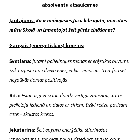
absolventu atsauksmes
Jautājums:
Kā ir mainījusies Jūsu labsajūta, mācoties
mūsu Skolā un izmantojot šeit gūtās zināšanas?
Garīgais (enerģētiskais) līmenis:
Svetlana:
Jūtami palielinājies manas enerģētikas blīvums.
Sāku izjust citu cilvēku enerģētiku. Iemācījos transformēt
negatīvās domas pozitīvajās.
Rita:
Esmu ieguvusi ļoti daudz vērtīgu zināšanu, kuras
pielietoju ikdienā un dalos ar citiem. Dzīvi redzu pavisam
citās – skaistās krāsās.
Jekaterina:
Šeit apguvu enerģētiku stiprinošus
vingrinājumus, tas man palīdz dziedināt sevi un citus.