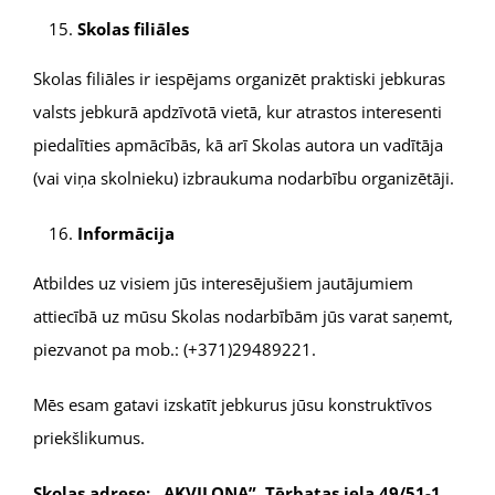
Skolas filiāles
Skolas filiāles ir iespējams organizēt praktiski jebkuras
valsts jebkurā apdzīvotā vietā, kur atrastos interesenti
piedalīties apmācībās, kā arī Skolas autora un vadītāja
(vai viņa skolnieku) izbraukuma nodarbību organizētāji.
Informācija
Atbildes uz visiem jūs interesējušiem jautājumiem
attiecībā uz mūsu Skolas nodarbībām jūs varat saņemt,
piezvanot pa mob.: (+371)29489221.
Mēs esam gatavi izskatīt jebkurus jūsu konstruktīvos
priekšlikumus.
Skolas adrese: „AKVILONA”, Tērbatas iela 49/51-1