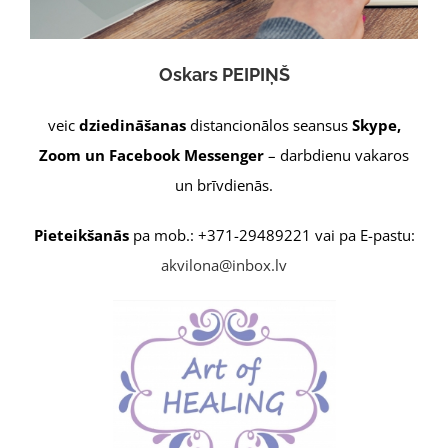
Oskars PEIPIŅŠ
veic
dziedināšanas
distancionālos seansus
Skype,
Zoom un Facebook Messenger
– darbdienu vakaros
un brīvdienās.
Pieteikšanās
pa mob.: +371-29489221 vai pa E-pastu:
akvilona@inbox.lv