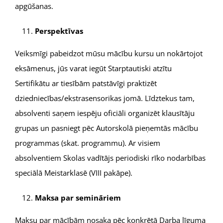
apgūšanas.
Perspektīvas
Veiksmīgi pabeidzot mūsu mācību kursu un nokārtojot
eksāmenus, jūs varat iegūt Starptautiski atzītu
Sertifikātu ar tiesībām patstāvīgi praktizēt
dziedniecības/ekstrasensorikas jomā. Līdztekus tam,
absolventi saņem iespēju oficiāli organizēt klausītāju
grupas un pasniegt pēc Autorskolā pieņemtās mācību
programmas (skat. programmu). Ar visiem
absolventiem Skolas vadītājs periodiski rīko nodarbības
speciālā Meistarklasē (VIII pakāpe).
Maksa par semināriem
Maksu par mācībām nosaka pēc konkrētā Darba līguma