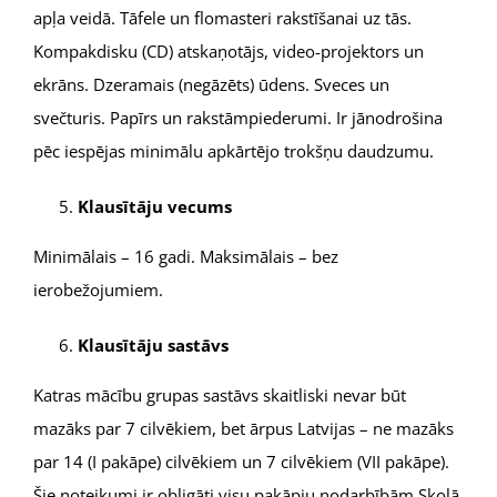
apļa veidā. Tāfele un flomasteri rakstīšanai uz tās.
Kompakdisku (CD) atskaņotājs, video-projektors un
ekrāns. Dzeramais (negāzēts) ūdens. Sveces un
svečturis. Papīrs un rakstāmpiederumi. Ir jānodrošina
pēc iespējas minimālu apkārtējo trokšņu daudzumu.
Klausītāju vecums
Minimālais – 16 gadi. Maksimālais – bez
ierobežojumiem.
Klausītāju sastāvs
Katras mācību grupas sastāvs skaitliski nevar būt
mazāks par 7 cilvēkiem, bet ārpus Latvijas – ne mazāks
par 14 (I pakāpe) cilvēkiem un 7 cilvēkiem (VII pakāpe).
Šie noteikumi ir obligāti visu pakāpju nodarbībām Skolā.