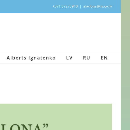
+371 67275910
|
akvilona@inbox.lv
Alberts Ignatenko
LV
RU
EN