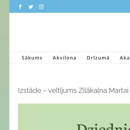
Skip
Facebook
Twitter
Instagram
to
content
Sākums
Akvilona
Drīzumā
Aka
Izstāde – veltījums Zilākalna Martai
View
Larger
Image