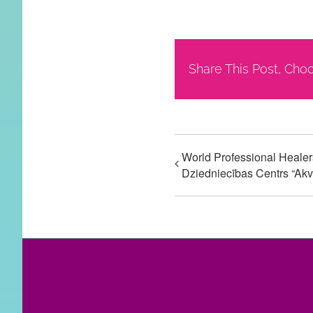
Share This Post, Cho
World Professional Heale
Dziedniecības Centrs “Akv