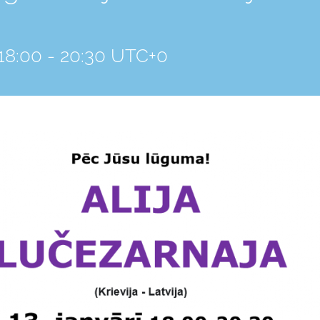
18:00
-
20:30
UTC+0