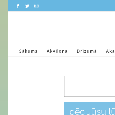
Skip
Facebook
Twitter
Instagram
to
content
Sākums
Akvilona
Drīzumā
Aka
pēc Jūsu l