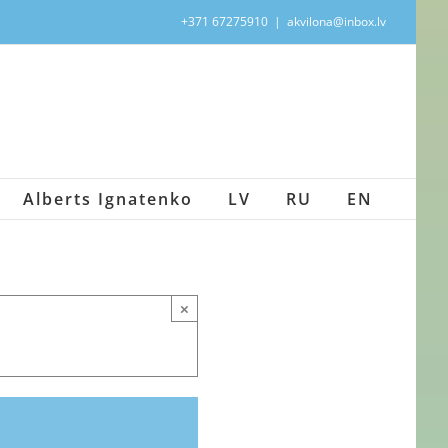
+371 67275910
|
akvilona@inbox.lv
Alberts Ignatenko
LV
RU
EN
×