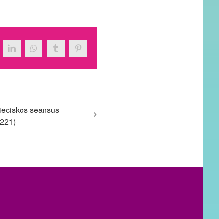
tter
LinkedIn
WhatsApp
Tumblr
Pinterest
nieciskos seansus
9221)