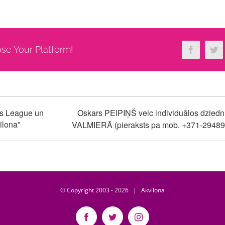
ose Your Platform!
Facebook
Twi
rs League un
Oskars PEIPIŅŠ veic individuālos dzied
ilona”
VALMIERĀ (pieraksts pa mob. +371-2948
© Copyright 2003 -
2026 | Akvilona
Facebook
Twitter
Instagram