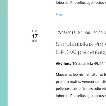
lobortis. Phasellus eget lectus r
Free
AUG
17/08/2018 @ 11:00
-
20:00
U
17
2018
Starptautiskās Pro
(SPDzA) prezentāci
Akvilona
Tērbatas iela 49/51-
Maecenas leo nisi, efficitur at
pretium mattis. Aenean sollicit
pellentesque, efficiturs odio v
lobortis. Phasellus eget lectus r