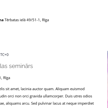
ona
Tērbatas ielā 49/51-1, Rīga
TC+0
las seminārs
1, Rīga
 felis sit amet, lacinia auctor quam. Aliquam euismod
udin orci non orci gravida ullamcorper. Duis utres odios
itae, aliquams arcu. Sed pulvinar lacus at neque imperdiet