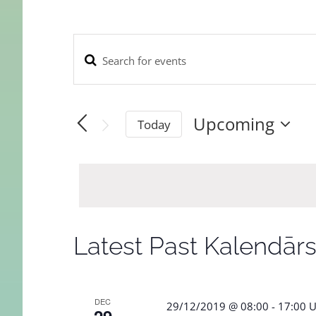
Enter
Kalendārs
Keyword.
Search
Search
Upcoming
for
Today
and
Kalendārs
Select
Views
by
date.
Keyword.
Navigation
Latest Past Kalendār
DEC
29/12/2019 @ 08:00
-
17:00
U