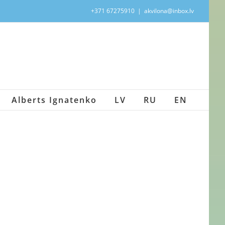
+371 67275910
|
akvilona@inbox.lv
Alberts Ignatenko
LV
RU
EN