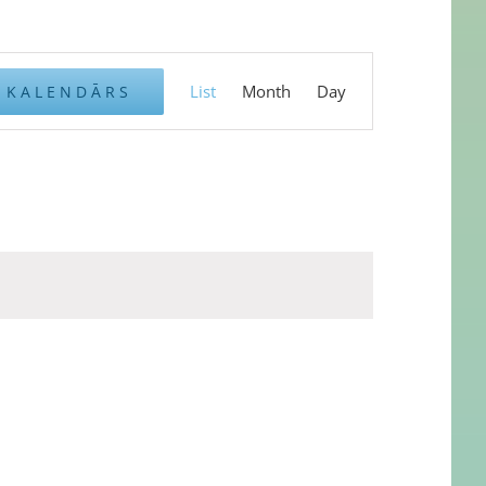
Event
List
Month
Day
 KALENDĀRS
Views
Navigation