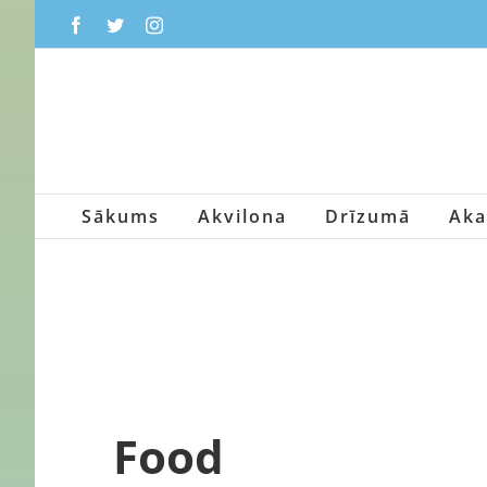
Skip
Facebook
Twitter
Instagram
to
content
Sākums
Akvilona
Drīzumā
Aka
Food