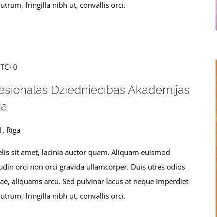
utrum, fringilla nibh ut, convallis orci.
TC+0
fesionālās Dziedniecības Akadēmijas
ja
1, Rīga
 felis sit amet, lacinia auctor quam. Aliquam euismod
udin orci non orci gravida ullamcorper. Duis utres odios
itae, aliquams arcu. Sed pulvinar lacus at neque imperdiet
utrum, fringilla nibh ut, convallis orci.