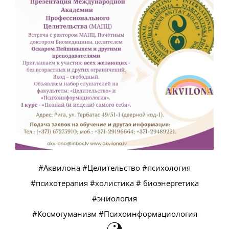
#Аквилона #Целительство #психология
#психотерапия #холистика # биоэнергетика
#эниология
#Космогуманизм #Психоинформациология